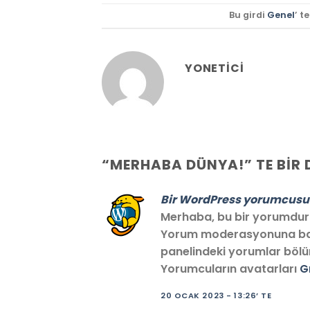
Bu girdi
Genel
’ t
YONETICI
“
MERHABA DÜNYA!
” TE BIR
Bir WordPress yorumcusu
Merhaba, bu bir yorumdur
Yorum moderasyonuna başl
panelindeki yorumlar bölü
Yorumcuların avatarları
G
20 OCAK 2023 - 13:26’ TE