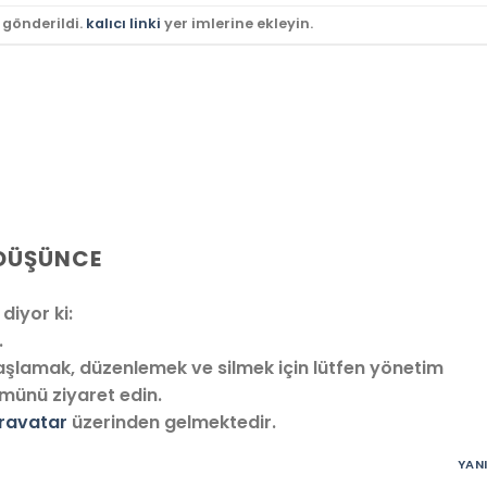
e gönderildi.
kalıcı linki
yer imlerine ekleyin.
 DÜŞÜNCE
diyor ki:
.
amak, düzenlemek ve silmek için lütfen yönetim
münü ziyaret edin.
ravatar
üzerinden gelmektedir.
YAN