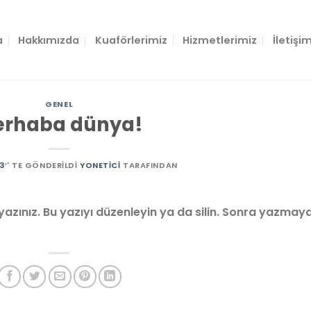
a
Hakkımızda
Kuaförlerimiz
Hizmetlerimiz
İletişi
GENEL
rhaba dünya!
3
’' TE GÖNDERILDI
YONETICI
TARAFINDAN
 yazınız. Bu yazıyı düzenleyin ya da silin. Sonra yazmay