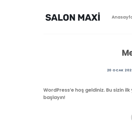
Skip
to
Anasayf
content
Me
20 OCAK 202
WordPress’e hoş geldiniz. Bu sizin ilk
başlayın!